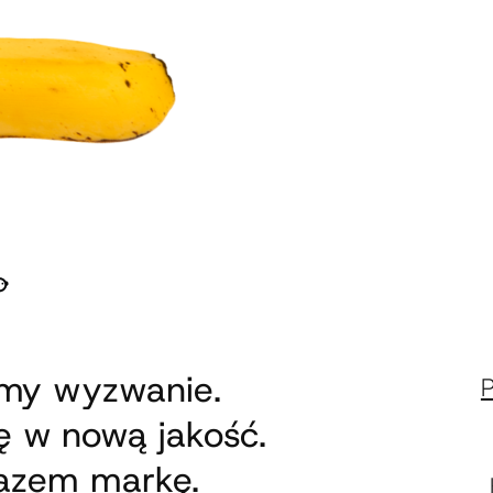
emy wyzwanie.
 w nową jakość.
razem markę.