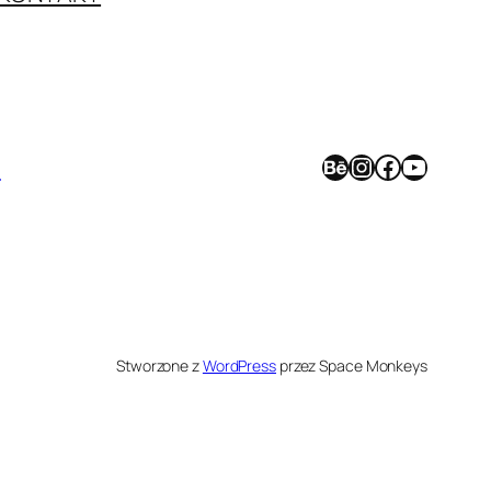
Behance
Instagram
Facebook
YouTube
>
Stworzone z
WordPress
przez Space Monkeys