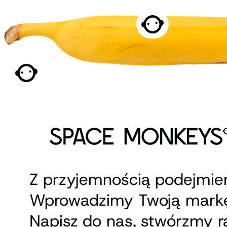
Przejdź
do
treści
Z przyjemnością podejmi
Wprowadzimy Twoją markę
Napisz do nas, stwórzmy 