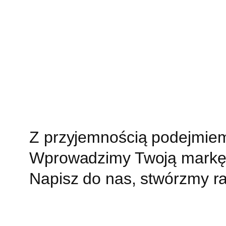
Przejdź
do
treści
Z przyjemnością podejmie
Wprowadzimy Twoją markę 
Napisz do nas, stwórzmy r