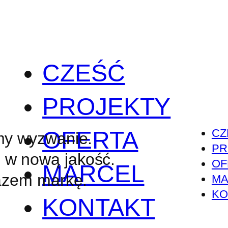
CZEŚĆ
PROJEKTY
OFERTA
CZ
my wyzwanie.
PR
w nową jakość.
OF
MARCEL
azem markę.
MA
KO
KONTAKT