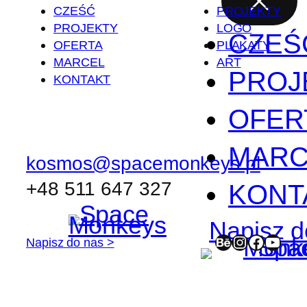
CZEŚĆ
PROJEKTY
PROJEKTY
LOGO
CZEŚ
OFERTA
PLAKATY
MARCEL
ART
PROJ
KONTAKT
OFER
MARC
kosmos@spacemonkeys.pl
+48 511 647 327
KONT
Napisz d
Behance
Instagram
Facebook
YouTube
Napisz do nas >