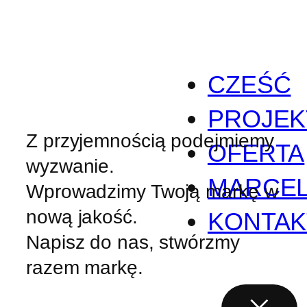
Przejdź
do
treści
CZEŚĆ
PROJEK
Z przyjemnością podejmiemy
OFERTA
wyzwanie.
MARCE
Wprowadzimy Twoją markę w
nową jakość.
KONTAK
Napisz do nas, stwórzmy
razem markę.