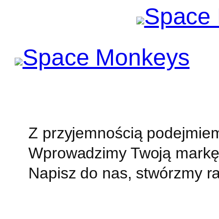
Przejdź
do
treści
Z przyjemnością podejmie
Wprowadzimy Twoją markę 
Napisz do nas, stwórzmy r