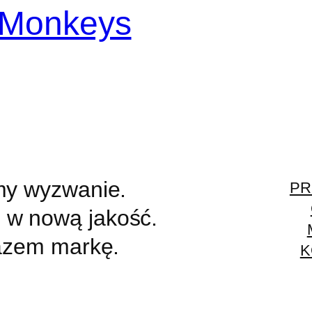
my wyzwanie.
PR
w nową jakość.
azem markę.
K