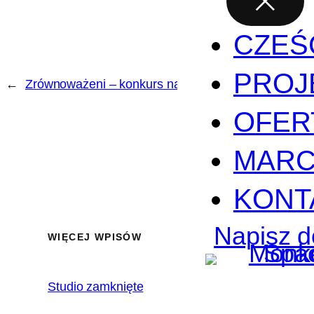
CZEŚ
PROJ
←
Zrównoważeni – konkurs na animację
OFER
MARC
KONT
Napisz d
WIĘCEJ WPISÓW
Studio zamknięte
2020.02.17