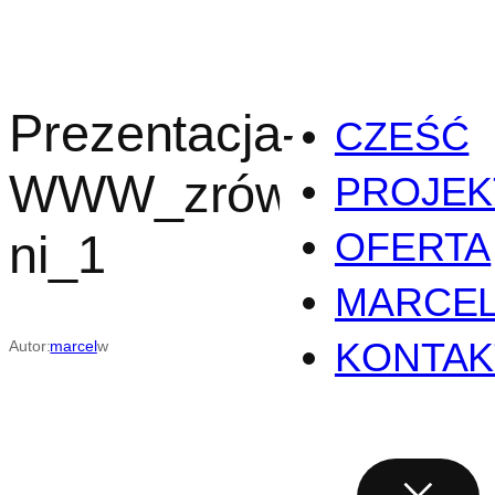
Przejdź
do
treści
Prezentacja-na-
CZEŚĆ
WWW_zrównoważe
PROJEK
OFERTA
ni_1
MARCE
KONTAK
Autor:
marcel
w