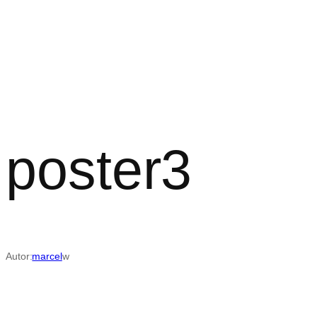
Przejdź
do
treści
poster3
Autor:
marcel
w