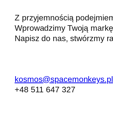
Z przyjemnością podejmie
Wprowadzimy Twoją markę 
Napisz do nas, stwórzmy r
kosmos@spacemonkeys.pl
+48 511 647 327