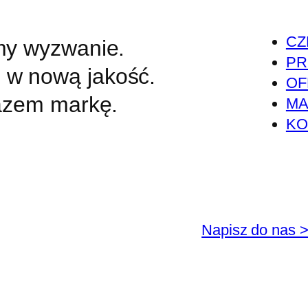
CZ
my wyzwanie.
PR
w nową jakość.
OF
azem markę.
MA
KO
Napisz do nas 