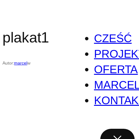
Przejdź
do
treści
plakat1
CZEŚĆ
PROJEK
Autor:
marcel
w
OFERTA
MARCE
KONTAK