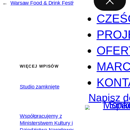
←
Warsaw Food & Drink Festival
CZEŚ
PROJ
OFER
MARC
WIĘCEJ WPISÓW
KONT
Studio zamknięte
2020.02.17
Napisz d
Współpracujemy z
Ministerstwem Kultury i
2018.12.10
Dziedzictwa Narodowego