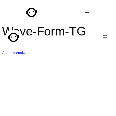
Przejdź
do
treści
Wave-Form-TG
Autor:
marcel
w