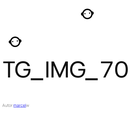
Przejdź
do
treści
TG_IMG_7
Autor:
marcel
w