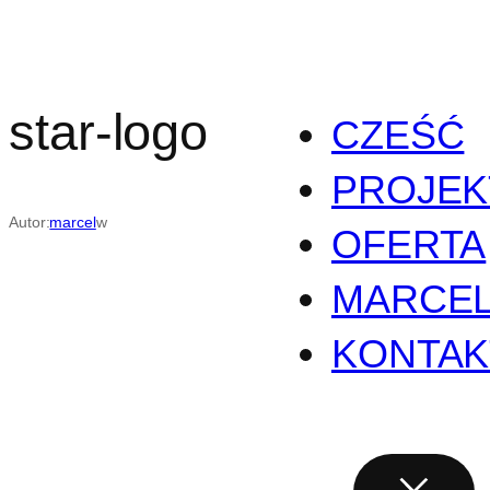
Przejdź
do
treści
star-logo
CZEŚĆ
PROJEK
Autor:
marcel
w
OFERTA
MARCE
KONTAK