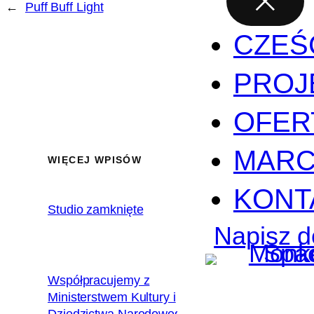
←
Puff Buff Light
CZEŚ
PROJ
OFER
MARC
WIĘCEJ WPISÓW
KONT
Studio zamknięte
2020.02.17
Napisz d
Współpracujemy z
Ministerstwem Kultury i
2018.12.10
Dziedzictwa Narodowego