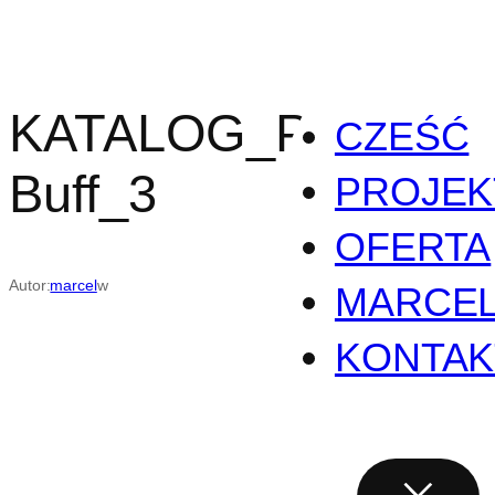
Przejdź
do
treści
KATALOG_Puff-
CZEŚĆ
Buff_3
PROJEK
OFERTA
Autor:
marcel
w
MARCE
KONTAK