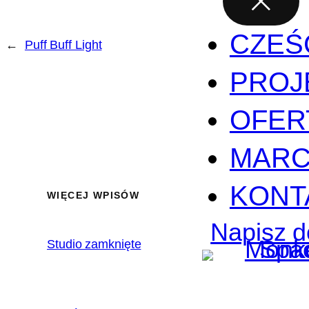
CZEŚ
←
Puff Buff Light
PROJ
OFER
MARC
KONT
WIĘCEJ WPISÓW
Napisz d
Studio zamknięte
2020.02.17