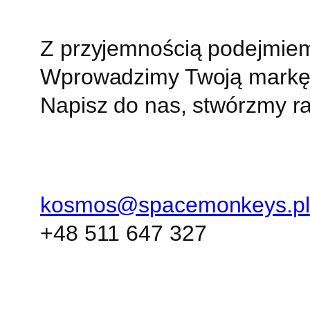
Z przyjemnością podejmie
Wprowadzimy Twoją markę 
Napisz do nas, stwórzmy r
kosmos@spacemonkeys.pl
+48 511 647 327