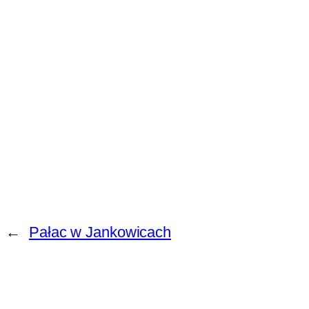
←
Pałac w Jankowicach