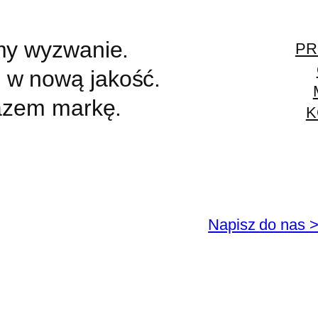
my wyzwanie.
PR
w nową jakość.
azem markę.
K
Napisz do nas 