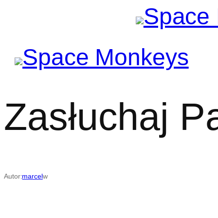
Przejdź
do
treści
Zasłuchaj P
Autor:
marcel
w