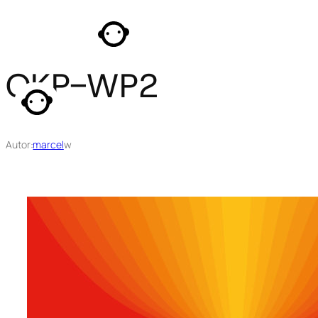
Przejdź
do
treści
OKP-WP2
Autor:
marcel
w