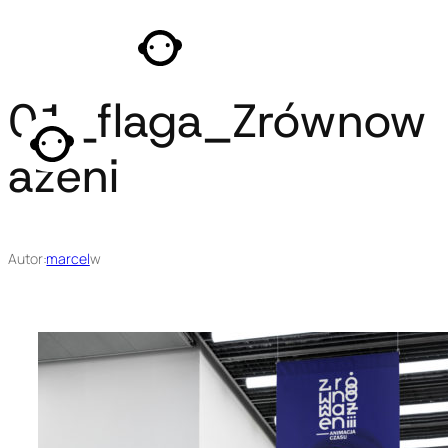
Przejdź
do
treści
01_flaga_Zrównow
ażeni
Autor:
marcel
w