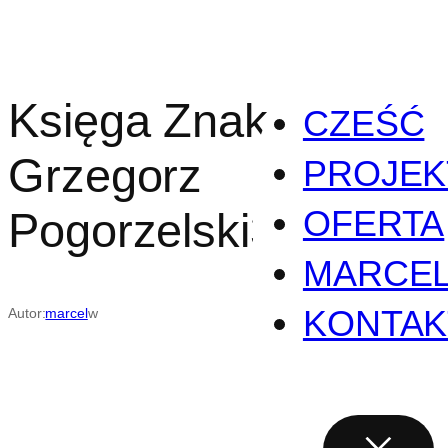
Przejdź
do
treści
Księga Znaku –
CZEŚĆ
Grzegorz
PROJEK
OFERTA
Pogorzelski3
MARCE
KONTAK
Autor:
marcel
w