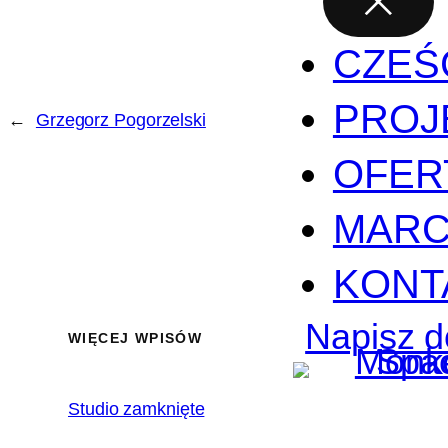
CZEŚ
PROJ
←
Grzegorz Pogorzelski
OFER
MARC
KONT
Napisz d
WIĘCEJ WPISÓW
Studio zamknięte
2020.02.17