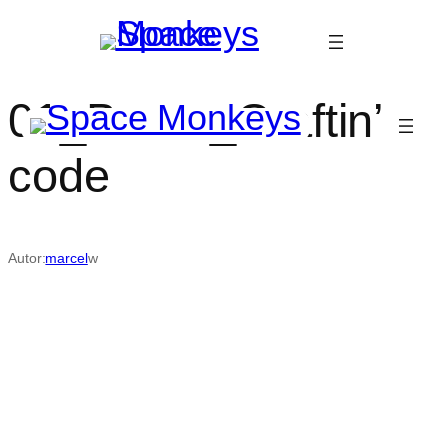
Przejdź
do
treści
01_Baner_Craftin’-
code
Autor:
marcel
w