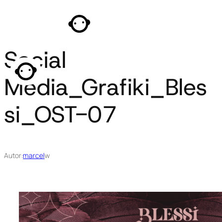
Przejdź
do
treści
Social
Media_Grafiki_Bles
si_OST-07
Autor:
marcel
w