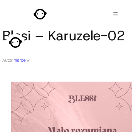
Przejdź
do
treści
Blesi – Karuzele-02
Autor:
marcel
w