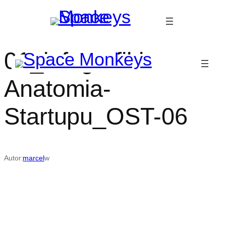
Przejdź
do
treści
01_infografiki-
Anatomia-
Startupu_OST-06
Autor:
marcel
w