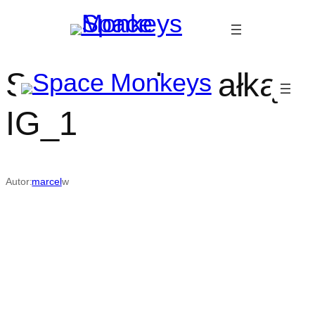
Przejdź
do
treści
Scena nad rusałką
IG_1
Autor:
marcel
w