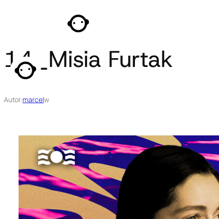
Przejdź
do
treści
14_Misia Furtak
Autor:
marcel
w