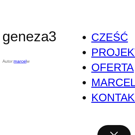
Przejdź
do
treści
geneza3
CZEŚĆ
PROJEK
Autor:
marcel
w
OFERTA
MARCE
KONTAK