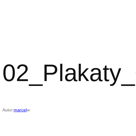
Przejdź
do
treści
02_Plakat
Autor:
marcel
w