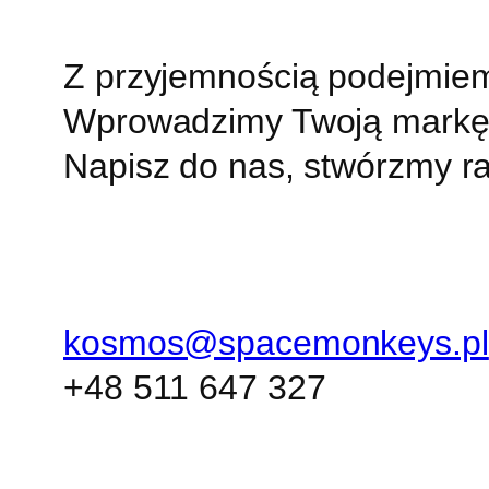
Z przyjemnością podejmie
Wprowadzimy Twoją markę 
Napisz do nas, stwórzmy r
kosmos@spacemonkeys.pl
+48 511 647 327