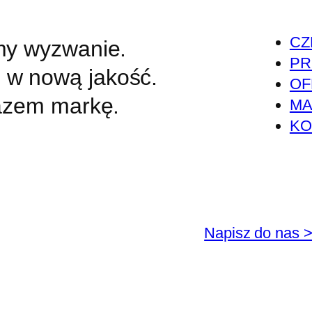
CZ
my wyzwanie.
PR
w nową jakość.
OF
azem markę.
MA
KO
Napisz do nas 