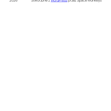
2026
Stworzone z
WordPress
przez Space Monkeys