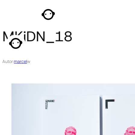
Przejdź
do
treści
MKiDN_18
Autor:
marcel
w