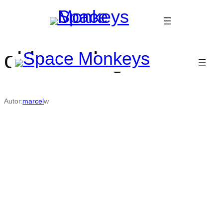
Przejdź
do
treści
old-new-logo
Autor:
marcel
w