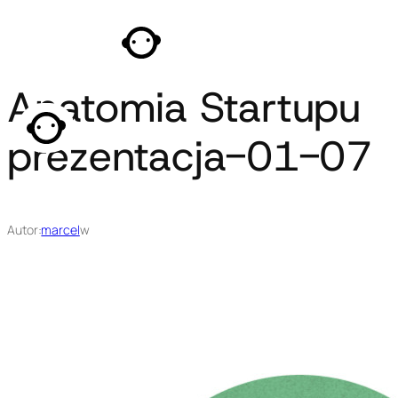
Przejdź
do
treści
Anatomia Startupu
prezentacja-01-07
Autor:
marcel
w