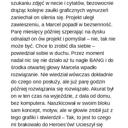
szukaniu zdjęć w necie i cytatów, bezowocnie
drążąc kolejne zaułki graficznych wynurzeń
zaniechał on silenia się. Projekt uległ
zawieszeniu, a Marcel popadł w bezsenność.
Parę miesięcy później szperając na dysku
odnalazł on ów projekt i pomyślał – nie, tak nie
może być. Chce to zrobić dla siebie –
powiedział sobie w duchu. Przez moment
nadal nic się nie działo aż tu nagle BANG i do
środka otwartej głowy Marcela wpadło
rozwiązanie. Nie wiedział wówczas dokładnie
do czego ono posłuży, ale już parę godzin
później rozwiązania się rozwiązało. Akurat był
on w ten czas na wyjeździe, z dala od domu,
bez komputera. Naszkicował w swoim bloku
sam koncept, motyw, ale w głowie zrobił już z
tego grafiki i stwierdził – Tak, to jest to czego
mi brakowało do Heroes’ów! Ucieszył się