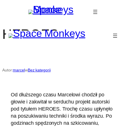
Przejdź
do
treści
HEROES
Autor:
marcel
w
Bez kategorii
Od dłuższego czasu Marcelowi chodził po
głowie i zakwitał w serduchu projekt autorski
pod tytułem HEROES. Trochę czasu upłynęło
na poszukiwaniu techniki i środka wyrazu. Po
godzinach spędzonych na szkicowaniu,