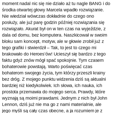
moment nadal nic się nie działo aż tu nagle BANG i do
środka otwartej głowy Marcela wpadło rozwiązanie.
Nie wiedział wówczas dokładnie do czego ono
posłuży, ale już parę godzin później rozwiązania się
rozwiązało. Akurat był on w ten czas na wyjeździe, z
dala od domu, bez komputera. Naszkicował w swoim
bloku sam koncept, motyw, ale w głowie zrobił już z
tego grafiki i stwierdził – Tak, to jest to czego mi
brakowało do Heroes’ów! Ucieszył się bardzo z tego
faktu gdyż znów mógł spać spokojnie. Tym czasem
bohaterowie powstają. Warto poświęcać czas
bohaterom swojego życia, tym którzy przeszli krainy
bez dróg. Z mojego punktu widzenia dziś są aktualni
bardziej niż kiedykolwiek. Ich słowa, ich nauka, ich
prostota przemawia do mojego serca. Prawdy, które
wyznają są moimi prawdami. Jednym z nich był John
Lennon, dziś już nie ma go z nami materialnie, ale
jego myśli są cały czas obecne, a ja rozumiem je z